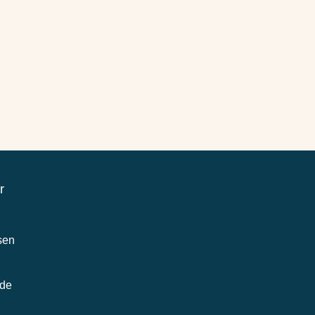
r
sen
.de