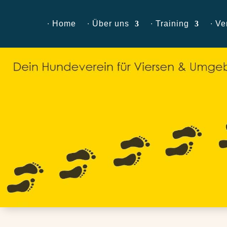
∙ Home
∙ Über uns
∙ Training
∙ Ve