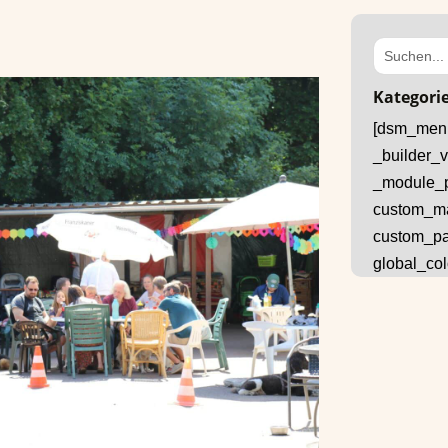
Kategori
[dsm_menu
_builder_v
_module_p
custom_mar
custom_pad
global_col