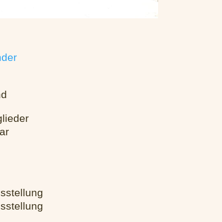
nder
nd
lieder
ar
sstellung
sstellung