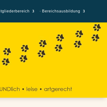
itgliederbereich
∙ Bereichsausbildung