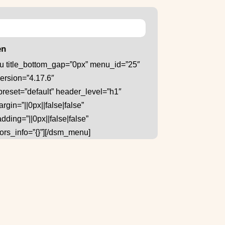
en
 title_bottom_gap=”0px” menu_id=”25″
ersion=”4.17.6″
reset=”default” header_level=”h1″
gin=”||0px||false|false”
ding=”||0px||false|false”
ors_info=”{}”][/dsm_menu]